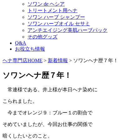
ソワン de ヘシア
トリートメント用ヘナ
ソワン ハーブ シャンプー
ソワン ハーブオイル セサミ
アンチエイジング美肌ハーブパック
その他グッズ
Q&A
お役立ち情報
ヘナ専門店HOME
>
新着情報
> ソワンヘナ歴７年！
ソワンヘナ歴７年！
常連様である、井上様が本日へナ染めに
こられました。
今までオレンジ９：ブルー１の割合で
そめていましたが、今回お仕事の関係で
暗くしたいとのこと。