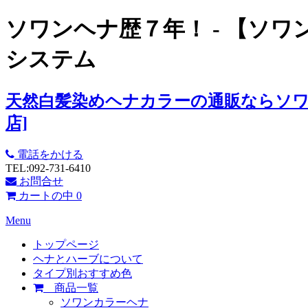
ソワンヘナ歴７年！ - 【ソ
システム
天然白髪染めヘナカラーの通販ならソワ
店]
電話をかける
TEL:092-731-6410
お問合せ
カートの中
0
Menu
トップページ
ヘナとハーブについて
タイプ別おすすめ色
商品一覧
ソワンカラーヘナ