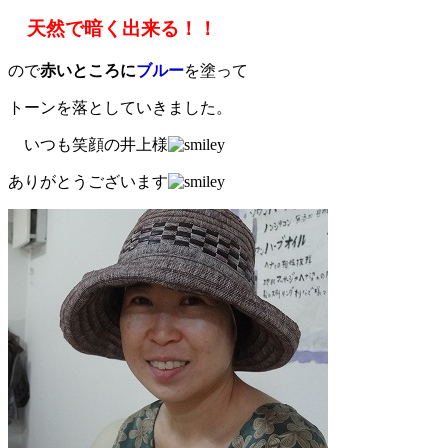
天然で暗く出来る！！
ので
赤いところに
ブルー
を塗って
トーンを落としていきました。
いつも笑顔の井上様
ありがとうございます