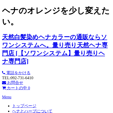
ヘナのオレンジを少し変えた
い。
天然白髪染めヘナカラーの通販ならソ
ワンシステムへ。量り売り天然ヘナ専
門店 [【ソワンシステム】量り売りヘ
ナ専門店]
電話をかける
TEL:092-731-6410
お問合せ
カートの中
0
Menu
トップページ
ヘナとハーブについて