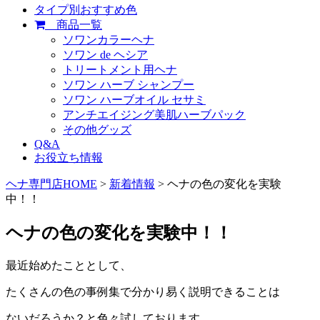
タイプ別おすすめ色
商品一覧
ソワンカラーヘナ
ソワン de ヘシア
トリートメント用ヘナ
ソワン ハーブ シャンプー
ソワン ハーブオイル セサミ
アンチエイジング美肌ハーブパック
その他グッズ
Q&A
お役立ち情報
ヘナ専門店HOME
>
新着情報
> ヘナの色の変化を実験
中！！
ヘナの色の変化を実験中！！
最近始めたこととして、
たくさんの色の事例集で分かり易く説明できることは
ないだろうか？と色々試しております。