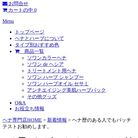
お問合せ
カートの中
0
Menu
トップページ
ヘナとハーブについて
タイプ別おすすめ色
商品一覧
ソワンカラーヘナ
ソワン de ヘシア
トリートメント用ヘナ
ソワン ハーブ シャンプー
ソワン ハーブオイル セサミ
アンチエイジング美肌ハーブパック
その他グッズ
Q&A
お役立ち情報
ヘナ専門店HOME
>
新着情報
> ヘナ歴のある人でもパッチ
テストお勧めします。