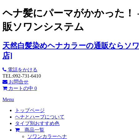
ヘナ髪にパーマがかかった！ 
販ソワンシステム
天然白髪染めヘナカラーの通販ならソワ
店]
電話をかける
TEL:092-731-6410
お問合せ
カートの中
0
Menu
トップページ
ヘナとハーブについて
タイプ別おすすめ色
商品一覧
ソワンカラーヘナ