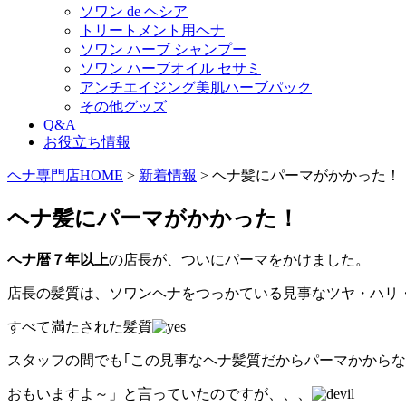
ソワン de ヘシア
トリートメント用ヘナ
ソワン ハーブ シャンプー
ソワン ハーブオイル セサミ
アンチエイジング美肌ハーブパック
その他グッズ
Q&A
お役立ち情報
ヘナ専門店HOME
>
新着情報
> ヘナ髪にパーマがかかった！
ヘナ髪にパーマがかかった！
ヘナ暦７年以上
の店長が、ついにパーマをかけました。
店長の髪質は、ソワンヘナをつっかている見事なツヤ・ハリ
すべて満たされた髪質
スタッフの間でも｢この見事なヘナ髪質だからパーマかから
おもいますよ～」と言っていたのですが、、、