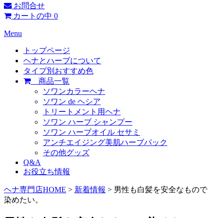
お問合せ
カートの中
0
Menu
トップページ
ヘナとハーブについて
タイプ別おすすめ色
商品一覧
ソワンカラーヘナ
ソワン de ヘシア
トリートメント用ヘナ
ソワン ハーブ シャンプー
ソワン ハーブオイル セサミ
アンチエイジング美肌ハーブパック
その他グッズ
Q&A
お役立ち情報
ヘナ専門店HOME
>
新着情報
> 男性も白髪を安全なもので
染めたい。