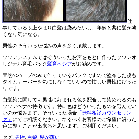
仕
事している以上やはり白髪は染めたいし、年齢と共に髪が薄
くなり気になる。
男性のそういった悩みの声を多く頂戴します。
ソワンシステムではそういったお声をもとに作ったソワンオ
リジナル育毛パック
髪育ヘシア
がお勧めです。
天然のハーブのみで作っているパックですので塗布した後も
タイムオーバーを気にしなくていいので忙しい男性にぴった
りです。
白髪染に関しても男性に好まれる色を配合して染めれるのも
ソワンヘナの特徴です。特に色はどういったものを選んでい
いのか悩みます。そういった場合
「無料相談カウンセリン
グ」
にてご相談ください。なるべくお客様のご希望に沿った
色に導くことが出来ると思います。ご利用ください。
タグ:
男性
,
白髪
,
髪が薄い