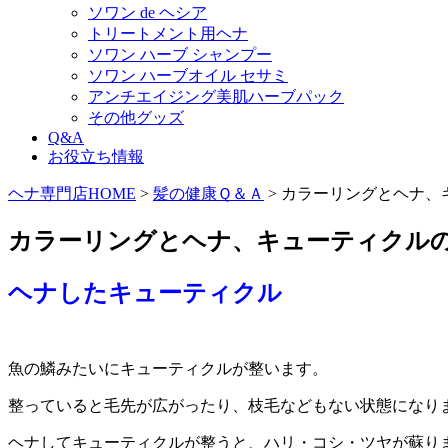
ソワン de ヘシア
トリートメント用ヘナ
ソワン ハーブ シャンプー
ソワン ハーブオイル セサミ
アンチエイジング美肌ハーブパック
その他グッズ
Q&A
お役立ち情報
ヘナ専門店HOME
>
髪の健康Ｑ＆Ａ
> カラーリングとヘナ、
カラーリングとヘナ、キューティクル
ヘナしたキューティクル
魚の鱗みたいにキューティクルが整います。
整っていると毛先が広がったり、枝毛などもない状態になり
ヘナしてキューティクルが整うと、ハリ・コシ・ツヤが蘇り