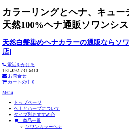
カラーリングとヘナ、キューテ
天然100%ヘナ通販ソワンシ
天然白髪染めヘナカラーの通販ならソワ
店]
電話をかける
TEL:092-731-6410
お問合せ
カートの中
0
Menu
トップページ
ヘナとハーブについて
タイプ別おすすめ色
商品一覧
ソワンカラーヘナ