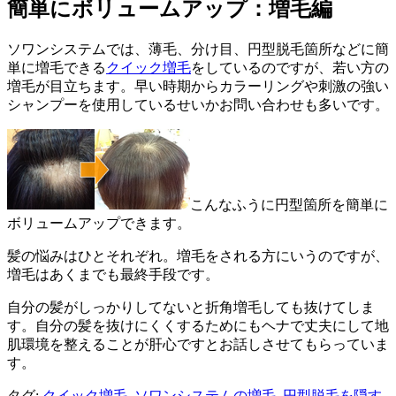
簡単にボリュームアップ：増毛編
ソワンシステムでは、薄毛、分け目、円型脱毛箇所などに簡
単に増毛できる
クイック増毛
をしているのですが、若い方の
増毛が目立ちます。早い時期からカラーリングや刺激の強い
シャンプーを使用しているせいかお問い合わせも多いです。
こんなふうに円型箇所を簡単に
ボリュームアップできます。
髪の悩みはひとそれぞれ。増毛をされる方にいうのですが、
増毛はあくまでも最終手段です。
自分の髪がしっかりしてないと折角増毛しても抜けてしま
す。自分の髪を抜けにくくするためにもヘナで丈夫にして地
肌環境を整えることが肝心ですとお話しさせてもらっていま
す。
タグ:
クイック増毛
,
ソワンシステムの増毛
,
円型脱毛を隠す
,