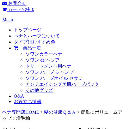
お問合せ
カートの中
0
Menu
トップページ
ヘナとハーブについて
タイプ別おすすめ色
商品一覧
ソワンカラーヘナ
ソワン de ヘシア
トリートメント用ヘナ
ソワン ハーブ シャンプー
ソワン ハーブオイル セサミ
アンチエイジング美肌ハーブパック
その他グッズ
Q&A
お役立ち情報
ヘナ専門店HOME
>
髪の健康Ｑ＆Ａ
> 簡単にボリュームア
ップ：増毛編