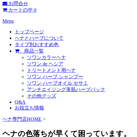
お問合せ
カートの中
0
Menu
トップページ
ヘナとハーブについて
タイプ別おすすめ色
商品一覧
ソワンカラーヘナ
ソワン de ヘシア
トリートメント用ヘナ
ソワン ハーブ シャンプー
ソワン ハーブオイル セサミ
アンチエイジング美肌ハーブパック
その他グッズ
Q&A
お役立ち情報
ヘナ専門店HOME
>
ヘナの色落ちが早くて困っています。