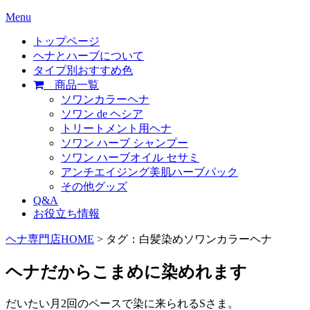
Menu
トップページ
ヘナとハーブについて
タイプ別おすすめ色
商品一覧
ソワンカラーヘナ
ソワン de ヘシア
トリートメント用ヘナ
ソワン ハーブ シャンプー
ソワン ハーブオイル セサミ
アンチエイジング美肌ハーブパック
その他グッズ
Q&A
お役立ち情報
ヘナ専門店HOME
> タグ：白髪染めソワンカラーヘナ
ヘナだからこまめに染めれます
だいたい月2回のペースで染に来られるSさま。