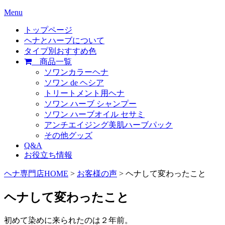
Menu
トップページ
ヘナとハーブについて
タイプ別おすすめ色
商品一覧
ソワンカラーヘナ
ソワン de ヘシア
トリートメント用ヘナ
ソワン ハーブ シャンプー
ソワン ハーブオイル セサミ
アンチエイジング美肌ハーブパック
その他グッズ
Q&A
お役立ち情報
ヘナ専門店HOME
>
お客様の声
> ヘナして変わったこと
ヘナして変わったこと
初めて染めに来られたのは２年前。