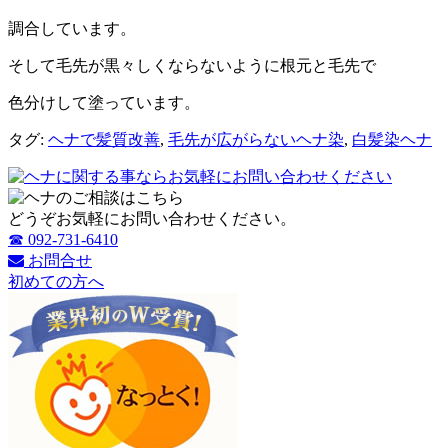
調合しています。
そして毛先が黒々しくならないように根元と毛先で
色分けして塗っています。
タグ:
ヘナで髪質改善
,
毛先が広がらないヘナ染
,
白髪染ヘナ
どうぞお気軽にお問い合わせください。
☎ 092-731-6410
お問合せ
初めての方へ